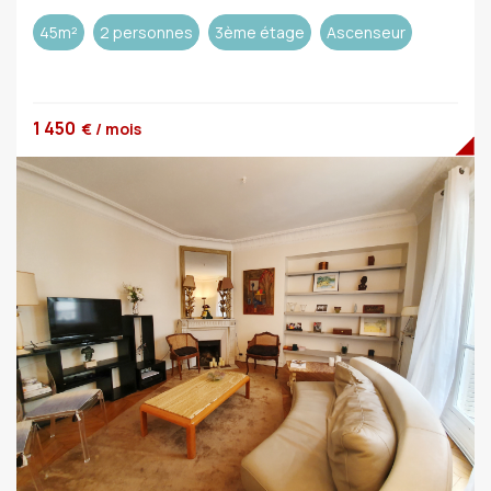
45m²
2 personnes
3ème étage
Ascenseur
1 450
€ / mois