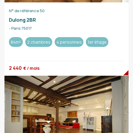
N° de référence 50
Dulong 2BR
- Paris 75017
84m²
2 chambres
4 personnes
1er étage
2 440
€ / mois