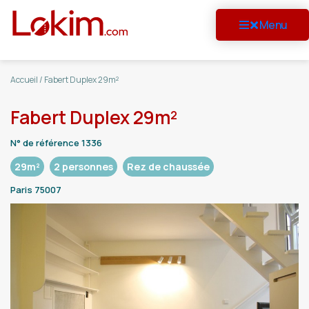
Menu
Accueil
/
Fabert Duplex 29m²
Fabert Duplex 29m²
N° de référence 1336
29m²
2 personnes
Rez de chaussée
Paris 75007