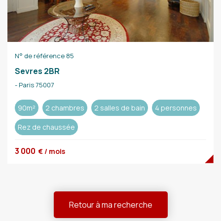
N° de référence 85
Sevres 2BR
- Paris 75007
90m²
2 chambres
2 salles de bain
4 personnes
Rez de chaussée
3 000
€ / mois
Retour à ma recherche