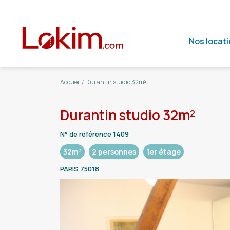
Nos locat
Accueil
/
Durantin studio 32m²
Durantin studio 32m²
N° de référence 1409
32m²
2 personnes
1er étage
PARIS 75018