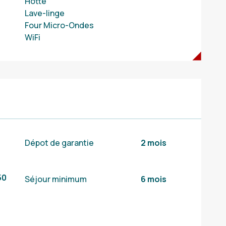
Hotte
Lave-linge
Four Micro-Ondes
WiFi
Dépot de garantie
2 mois
50
Séjour minimum
6 mois