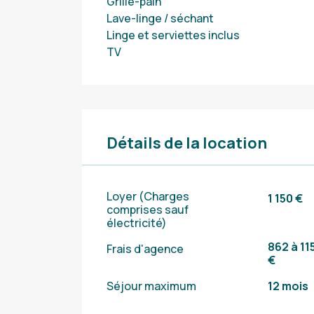
Grille-pain
Lave-linge / séchant
Linge et serviettes inclus
TV
Détails de la location
Loyer (Charges
1 150 €
comprises sauf
électricité)
862 à 11
Frais d'agence
€
Séjour maximum
12 mois